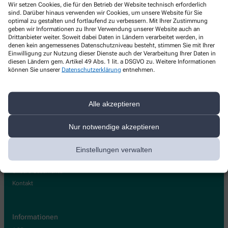
Wir setzen Cookies, die für den Betrieb der Website technisch erforderlich
Kontakt
sind. Darüber hinaus verwenden wir Cookies, um unsere Website für Sie
optimal zu gestalten und fortlaufend zu verbessern. Mit Ihrer Zustimmung
geben wir Informationen zu Ihrer Verwendung unserer Website auch an
Kur-Bad-Apotheke
Drittanbieter weiter. Soweit dabei Daten in Ländern verarbeitet werden, in
denen kein angemessenes Datenschutzniveau besteht, stimmen Sie mit Ihrer
Einwilligung zur Nutzung dieser Dienste auch der Verarbeitung Ihrer Daten in
Brunnenallee 38
,
34537
Bad Wildungen
diesen Ländern gem. Artikel 49 Abs. 1 lit. a DSGVO zu. Weitere Informationen
+49-5621 22 80
können Sie unserer
Datenschutzerklärung
entnehmen.
+49-5621 7 26 50
info@kur-bad-apotheke.de
Alle akzeptieren
Nur notwendige akzeptieren
Über uns
Einstellungen verwalten
Lieferservice und Botendienst
Unsere Geschichte
Kontakt
Informationen